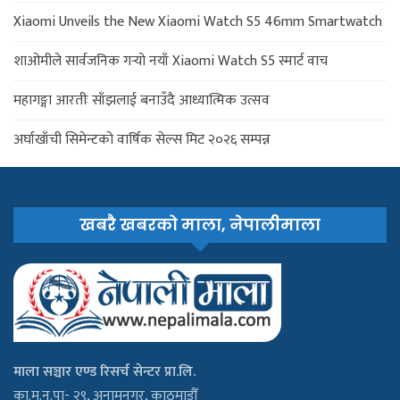
Xiaomi Unveils the New Xiaomi Watch S5 46mm Smartwatch
शाओमीले सार्वजनिक गर्‍यो नयाँ Xiaomi Watch S5 स्मार्ट वाच
महागङ्गा आरतीः साँझलाई बनाउँदै आध्यात्मिक उत्सव
अर्घाखाँची सिमेन्टको वार्षिक सेल्स मिट २०२६ सम्पन्न
खबरै खबरको माला, नेपालीमाला
माला सञ्चार एण्ड रिसर्च सेन्टर प्रा.लि.
का.म.न.पा- २९, अनामनगर, काठमाडौँ