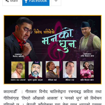
Facebook
Share
काठमाडौँ : गीतकार विनोद चालिसेद्वारा रचनाबद्ध कविता तथा
गीतिसंग्रह ‘तिम्रो आँखाको आकाश’ र ‘मनको धुन’ को विमोचन
गरिएको छ । नेपाली काँग्रेसका यूवा नेता गगन थापाको प्रमुख