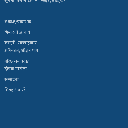
सूचना विभाग दर्ता नं: २७३४/०७८/८९
अध्यक्ष/प्रकाशक
भिमादेवी आचार्य
कानुनी सल्लाहकार
अधिबक्ता, श्रीजुन थापा
वरिष्ठ संवाददाता
दीपक निरौला
सम्पादक
शिवहरि पाण्डे