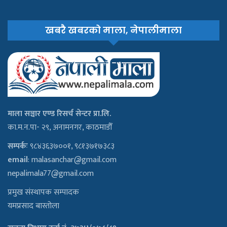
खबरै खबरको माला, नेपालीमाला
माला सञ्चार एण्ड रिसर्च सेन्टर प्रा.लि.
का.म.न.पा- २९, अनामनगर, काठमाडौँ
सम्पर्कः
९८४३६३७००१, ९८१३७१७३८३
email
:
malasanchar@gmail.com
nepalimala77@gmail.com
प्रमुख संस्थापक सम्पादक
यमप्रसाद बास्तोला