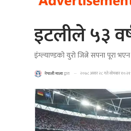
इटलीले ५३ वर्
इंग्ल्याण्डको युरो जित्ने सपना पूरा भएन
२०७८ असार २८ गते सोमबार १०:२१ म
नेपाली माला
द्वारा