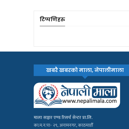
टिप्पणिहरु
खबरै खबरको माला, नेपालीमाला
माला सञ्चार एण्ड रिसर्च सेन्टर प्रा.लि.
का.म.न.पा- २९, अनामनगर, काठमाडौँ