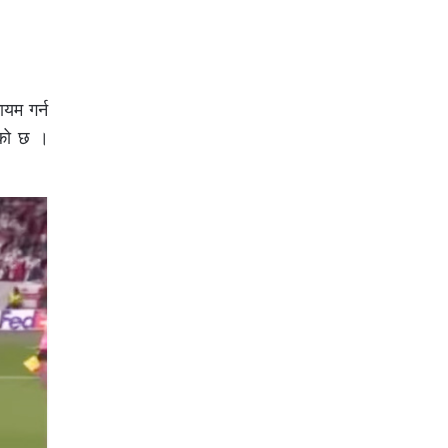
ायम गर्न
ेको छ ।