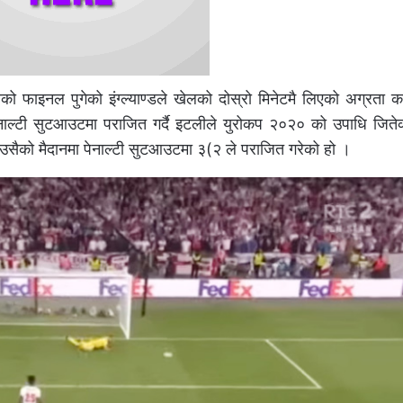
ो फाइनल पुगेको इंग्ल्याण्डले खेलको दोस्रो मिनेटमै लिएको अग्रता क
ई पेनाल्टी सुटआउटमा पराजित गर्दै इटलीले युरोकप २०२० को उपाधि जित
 उसैको मैदानमा पेनाल्टी सुटआउटमा ३(२ ले पराजित गरेको हो ।