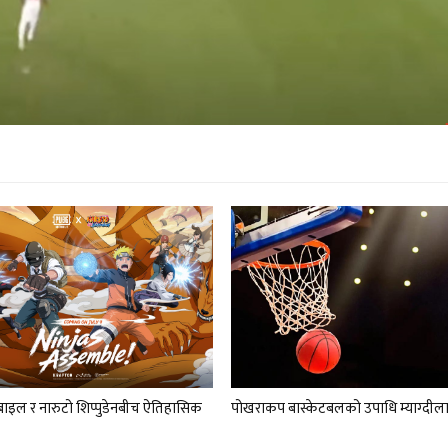
बाइल र नारुटो शिप्पुडेनबीच ऐतिहासिक
पोखराकप बास्केटबलको उपाधि म्याग्दील