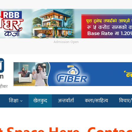
Admission Open
हीबार
शिक्षा
खेलकुद
अन्तर्वार्ता
कला/साहित्य
विचार/