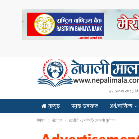
२१ श्रावण २०८३, बि
गृहपृष्ठ
प्रमुख खबरहरु
अर्थ/वाणिज्य
ENGLISH
होमपेज
खेलकुद
इटलीले ५३ वर्षपछि उचाल्यो युरोकप