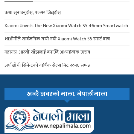
कथा सुनाउनुहोस्, पल्सर जित्नुहोस्
Xiaomi Unveils the New Xiaomi Watch S5 46mm Smartwatch
शाओमीले सार्वजनिक गर्‍यो नयाँ Xiaomi Watch S5 स्मार्ट वाच
महागङ्गा आरतीः साँझलाई बनाउँदै आध्यात्मिक उत्सव
अर्घाखाँची सिमेन्टको वार्षिक सेल्स मिट २०२६ सम्पन्न
खबरै खबरको माला, नेपालीमाला