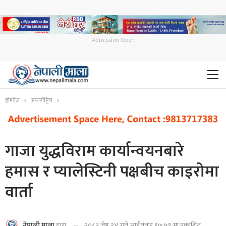
Admission Open
होमपेज
अन्तर्राष्ट्रिय
गाजा युद्धविराम कार्यान्वयनबारे
हमास र प्यालेस्टिनी पक्षबीच काइरोमा
वार्ता
२०८३ जेष्ठ २४ गते आईतवार १७:५९ मा प्रकाशित
नेपाली माला
द्वारा