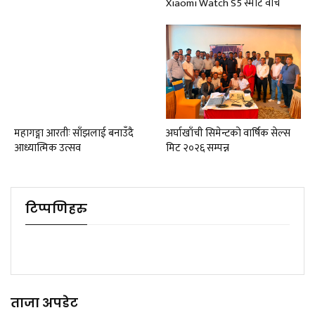
Xiaomi Watch S5 स्मार्ट वाच
महागङ्गा आरतीः साँझलाई बनाउँदै
अर्घाखाँची सिमेन्टको वार्षिक सेल्स
आध्यात्मिक उत्सव
मिट २०२६ सम्पन्न
टिप्पणिहरु
ताजा अपडेट