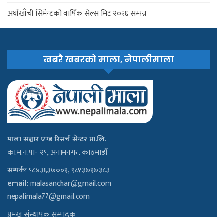
अर्घाखाँची सिमेन्टको वार्षिक सेल्स मिट २०२६ सम्पन्न
खबरै खबरको माला, नेपालीमाला
माला सञ्चार एण्ड रिसर्च सेन्टर प्रा.लि.
का.म.न.पा- २९, अनामनगर, काठमाडौँ
सम्पर्कः
९८४३६३७००१, ९८१३७१७३८३
email
:
malasanchar@gmail.com
nepalimala77@gmail.com
प्रमुख संस्थापक सम्पादक