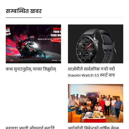
सम्बन्धित खवर
कथा सुनाउनुहोस्, पल्सर जित्नुहोस्
शाओमीले सार्वजनिक गर्‍यो नयाँ
Xiaomi Watch S5 स्मार्ट वाच
महागङ्गा आरतीः साँझलाई बनाउँदै
अर्घाखाँची सिमेन्टको वार्षिक सेल्स