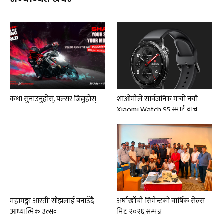
कथा सुनाउनुहोस्, पल्सर जित्नुहोस्
शाओमीले सार्वजनिक गर्‍यो नयाँ
Xiaomi Watch S5 स्मार्ट वाच
महागङ्गा आरतीः साँझलाई बनाउँदै
अर्घाखाँची सिमेन्टको वार्षिक सेल्स
आध्यात्मिक उत्सव
मिट २०२६ सम्पन्न