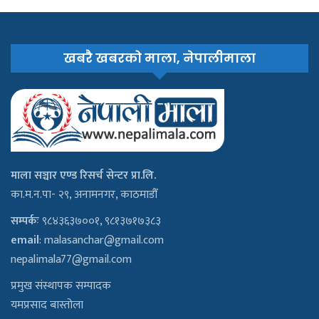
खबरै खबरको माला, नेपालीमाला
माला सञ्चार एण्ड रिसर्च सेन्टर प्रा.लि.
का.म.न.पा- २९, अनामनगर, काठमाडौँ
सम्पर्कः
९८४३६३७००१, ९८१३७१७३८३
email
:
malasanchar@gmail.com
nepalimala77@gmail.com
प्रमुख संस्थापक सम्पादक
यमप्रसाद बास्तोला