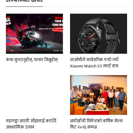
कथा सुनाउनुहोस्, पल्सर जित्नुहोस्
शाओमीले सार्वजनिक गर्‍यो नयाँ
Xiaomi Watch S5 स्मार्ट वाच
महागङ्गा आरतीः साँझलाई बनाउँदै
अर्घाखाँची सिमेन्टको वार्षिक सेल्स
आध्यात्मिक उत्सव
मिट २०२६ सम्पन्न