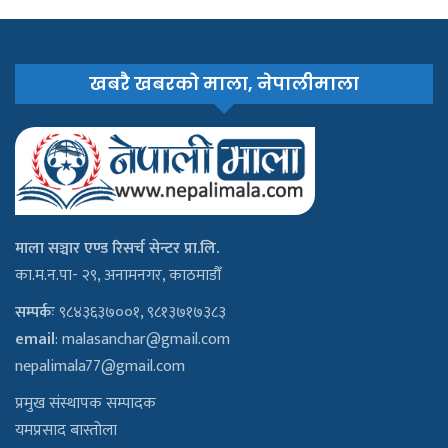
खबरै खबरको माला, नेपालीमाला
माला सञ्चार एण्ड रिसर्च सेन्टर प्रा.लि.
का.म.न.पा- २९, अनामनगर, काठमाडौँ
सम्पर्कः
९८४३६३७००१, ९८१३७१७३८३
email
:
malasanchar@gmail.com
nepalimala77@gmail.com
प्रमुख संस्थापक सम्पादक
यमप्रसाद बास्तोला