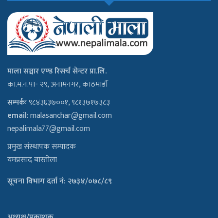
माला सञ्चार एण्ड रिसर्च सेन्टर प्रा.लि.
का.म.न.पा- २९, अनामनगर, काठमाडौँ
सम्पर्कः
९८४३६३७००१, ९८१३७१७३८३
email
:
malasanchar@gmail.com
nepalimala77@gmail.com
प्रमुख संस्थापक सम्पादक
यमप्रसाद बास्तोला
सूचना विभाग दर्ता नं: २७३४/०७८/८९
अध्यक्ष/प्रकाशक