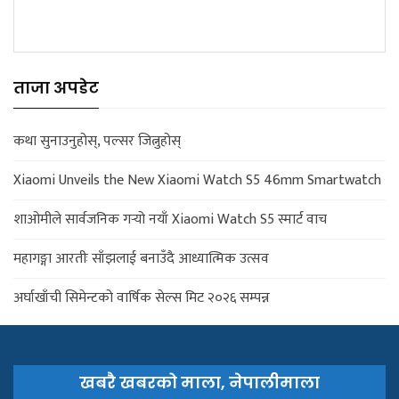
ताजा अपडेट
कथा सुनाउनुहोस्, पल्सर जित्नुहोस्
Xiaomi Unveils the New Xiaomi Watch S5 46mm Smartwatch
शाओमीले सार्वजनिक गर्‍यो नयाँ Xiaomi Watch S5 स्मार्ट वाच
महागङ्गा आरतीः साँझलाई बनाउँदै आध्यात्मिक उत्सव
अर्घाखाँची सिमेन्टको वार्षिक सेल्स मिट २०२६ सम्पन्न
खबरै खबरको माला, नेपालीमाला