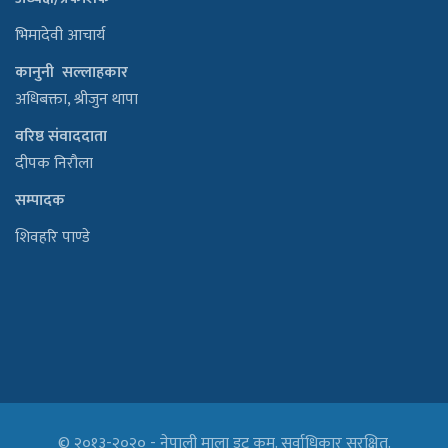
भिमादेवी आचार्य
कानुनी सल्लाहकार
अधिबक्ता, श्रीजुन थापा
वरिष्ठ संवाददाता
दीपक निरौला
सम्पादक
शिवहरि पाण्डे
© २०१३-२०२० - नेपाली माला डट कम. सर्वाधिकार सुरक्षित.