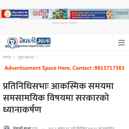
Admission Open
होमपेज
प्रमुख खबरहरु
प्रतिनिधिसभाः आकस्मिक समयमा
समसामयिक विषयमा सरकारको
ध्यानाकर्षण
२०८३ असार १८ गते बिहीबार १७:२८ मा प्रकाशित
नेपाली माला
द्वारा