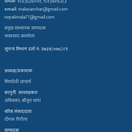
सम्पर्कः
९८४३६३७००१, ९८१३७१७३८३
email
:
malasanchar@gmail.com
nepalimala77@gmail.com
प्रमुख संस्थापक सम्पादक
यमप्रसाद बास्तोला
सूचना विभाग दर्ता नं: २७३४/०७८/८९
अध्यक्ष/प्रकाशक
भिमादेवी आचार्य
कानुनी सल्लाहकार
अधिबक्ता, श्रीजुन थापा
वरिष्ठ संवाददाता
दीपक निरौला
सम्पादक