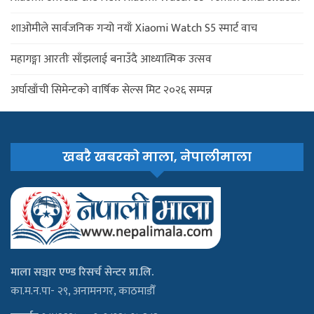
शाओमीले सार्वजनिक गर्‍यो नयाँ Xiaomi Watch S5 स्मार्ट वाच
महागङ्गा आरतीः साँझलाई बनाउँदै आध्यात्मिक उत्सव
अर्घाखाँची सिमेन्टको वार्षिक सेल्स मिट २०२६ सम्पन्न
खबरै खबरको माला, नेपालीमाला
माला सञ्चार एण्ड रिसर्च सेन्टर प्रा.लि.
का.म.न.पा- २९, अनामनगर, काठमाडौँ