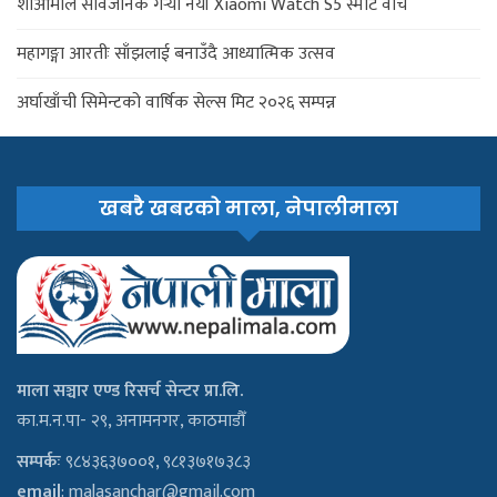
शाओमीले सार्वजनिक गर्‍यो नयाँ Xiaomi Watch S5 स्मार्ट वाच
महागङ्गा आरतीः साँझलाई बनाउँदै आध्यात्मिक उत्सव
अर्घाखाँची सिमेन्टको वार्षिक सेल्स मिट २०२६ सम्पन्न
खबरै खबरको माला, नेपालीमाला
माला सञ्चार एण्ड रिसर्च सेन्टर प्रा.लि.
का.म.न.पा- २९, अनामनगर, काठमाडौँ
सम्पर्कः
९८४३६३७००१, ९८१३७१७३८३
email
:
malasanchar@gmail.com