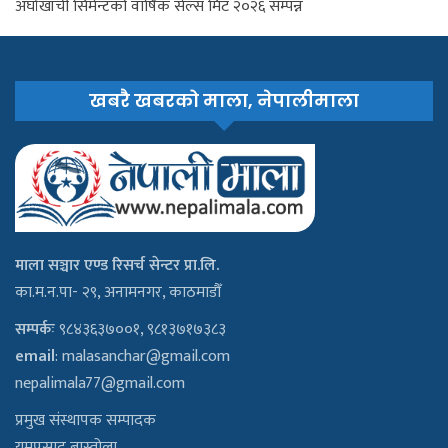
अर्घाखाँची सिमेन्टको वार्षिक सेल्स मिट २०२६ सम्पन्न
खबरै खबरको माला, नेपालीमाला
माला सञ्चार एण्ड रिसर्च सेन्टर प्रा.लि.
का.म.न.पा- २९, अनामनगर, काठमाडौँ
सम्पर्कः
९८४३६३७००१, ९८१३७१७३८३
email
:
malasanchar@gmail.com
nepalimala77@gmail.com
प्रमुख संस्थापक सम्पादक
यमप्रसाद बास्तोला