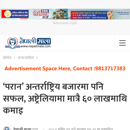
Admission Open
होमपेज
कला/साहित्य
‘परान’ अन्तर्राष्ट्रिय बजारमा पनि
सफल, अष्ट्रेलियामा मात्रै ६० लाखमाथि
कमाइ
२०८२ मंसिर ११ गते बुधबार ११:३९ मा प्रकाशित
नेपाली माला
द्वारा