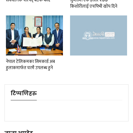
संवैधानिक परिषद् बैठक बस्दै
जुम्लामा एक हजार २७७
किशोरीलाई एचपिभी खोप दिने
नेपाल टेलिकमका सिमकार्ड अब
हुलाकमार्फत घरमै उपलब्ध हुने
टिप्पणिहरु