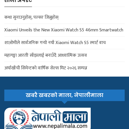
ताजा अपडेट
कथा सुनाउनुहोस्, पल्सर जित्नुहोस्
Xiaomi Unveils the New Xiaomi Watch S5 46mm Smartwatch
शाओमीले सार्वजनिक गर्‍यो नयाँ Xiaomi Watch S5 स्मार्ट वाच
महागङ्गा आरतीः साँझलाई बनाउँदै आध्यात्मिक उत्सव
अर्घाखाँची सिमेन्टको वार्षिक सेल्स मिट २०२६ सम्पन्न
खबरै खबरको माला, नेपालीमाला