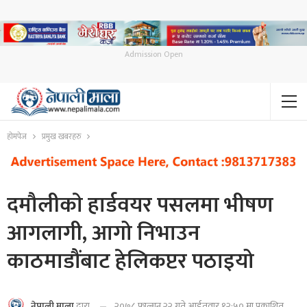
Admission Open
होमपेज
प्रमुख खबरहरु
दमौलीकाे हार्डवयर पसलमा भीषण
आगलागी, आगो निभाउन
काठमाडौंबाट हेलिकप्टर पठाइयो
२०७८ फाल्गुन २२ गते आईतवार १२:५० मा प्रकाशित
नेपाली माला
द्वारा