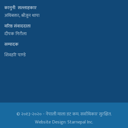
कानुनी सल्लाहकार
अधिबक्ता, श्रीजुन थापा
वरिष्ठ संवाददाता
दीपक निरौला
सम्पादक
शिवहरि पाण्डे
© २०१३-२०२० - नेपाली माला डट कम. सर्वाधिकार सुरक्षित.
Website Design:
Starnepal Inc.