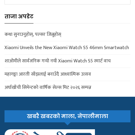
ताजा अपडेट
कथा सुनाउनुहोस्, पल्सर जित्नुहोस्
Xiaomi Unveils the New Xiaomi Watch S5 46mm Smartwatch
शाओमीले सार्वजनिक गर्‍यो नयाँ Xiaomi Watch S5 स्मार्ट वाच
महागङ्गा आरतीः साँझलाई बनाउँदै आध्यात्मिक उत्सव
अर्घाखाँची सिमेन्टको वार्षिक सेल्स मिट २०२६ सम्पन्न
खबरै खबरको माला, नेपालीमाला