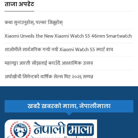
ताजा अपडेट
कथा सुनाउनुहोस्, पल्सर जित्नुहोस्
Xiaomi Unveils the New Xiaomi Watch S5 46mm Smartwatch
शाओमीले सार्वजनिक गर्‍यो नयाँ Xiaomi Watch S5 स्मार्ट वाच
महागङ्गा आरतीः साँझलाई बनाउँदै आध्यात्मिक उत्सव
अर्घाखाँची सिमेन्टको वार्षिक सेल्स मिट २०२६ सम्पन्न
खबरै खबरको माला, नेपालीमाला