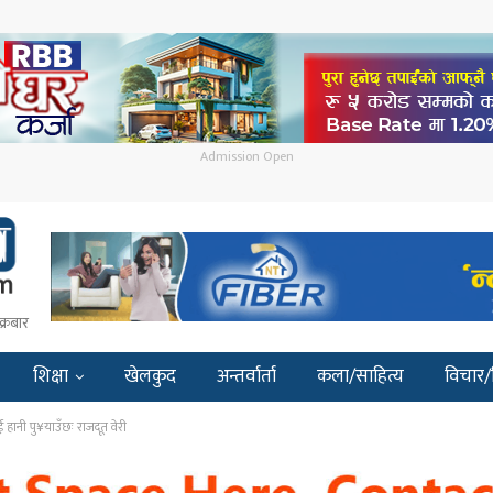
Admission Open
क्रबार
शिक्षा
खेलकुद
अन्तर्वार्ता
कला/साहित्य
विचार/
ाई हानी पु¥याउँछः राजदूत वेरी