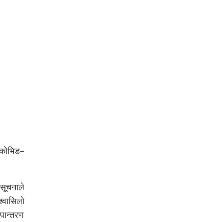
, कोभिड–
 सूचनाले
्वासिलो
ुपान्तरण