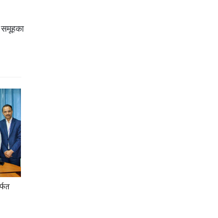
 समूहका
र्फत