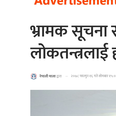
भ्रामक सूचना र 
लोकतन्त्रलाई ह
२०७८ फाल्गुन १६ गते सोमबार १५:०८
नेपाली माला
द्वारा