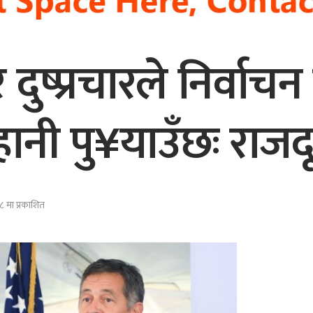
दुष्प्रचारले निर्वाचन
ानी पु¥याउँछः राजदू
 मा प्रकाशित