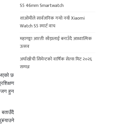
S5 46mm Smartwatch
शाओमीले सार्वजनिक गर्‍यो नयाँ Xiaomi
Watch S5 स्मार्ट वाच
महागङ्गा आरतीः साँझलाई बनाउँदै आध्यात्मिक
उत्सव
अर्घाखाँची सिमेन्टको वार्षिक सेल्स मिट २०२६
सम्पन्न
नुभएको छ
रशिक्षण
सजग हुन
बताउँदै
ु¥याउने