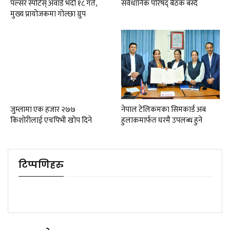
पल्सर स्पोर्टस् अवार्ड भदौ १८ गते,
संवैधानिक परिषद् बैठक बस्दै
मुख्य प्रायोजकमा गोल्छा ग्रुप
जुम्लामा एक हजार २७७
नेपाल टेलिकमका सिमकार्ड अब
किशोरीलाई एचपिभी खोप दिने
हुलाकमार्फत घरमै उपलब्ध हुने
टिप्पणिहरु