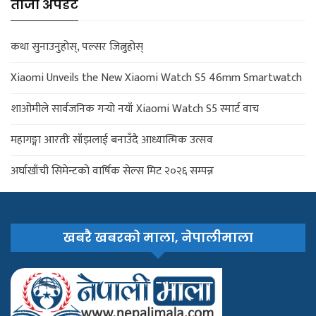
ताजा अपडेट
कथा सुनाउनुहोस्, पल्सर जित्नुहोस्
Xiaomi Unveils the New Xiaomi Watch S5 46mm Smartwatch
शाओमीले सार्वजनिक गर्‍यो नयाँ Xiaomi Watch S5 स्मार्ट वाच
महागङ्गा आरतीः साँझलाई बनाउँदै आध्यात्मिक उत्सव
अर्घाखाँची सिमेन्टको वार्षिक सेल्स मिट २०२६ सम्पन्न
खबरै खबरको माला, नेपालीमाला