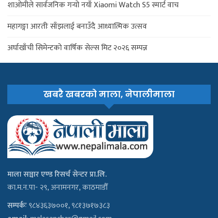
शाओमीले सार्वजनिक गर्‍यो नयाँ Xiaomi Watch S5 स्मार्ट वाच
महागङ्गा आरतीः साँझलाई बनाउँदै आध्यात्मिक उत्सव
अर्घाखाँची सिमेन्टको वार्षिक सेल्स मिट २०२६ सम्पन्न
खबरै खबरको माला, नेपालीमाला
माला सञ्चार एण्ड रिसर्च सेन्टर प्रा.लि.
का.म.न.पा- २९, अनामनगर, काठमाडौँ
सम्पर्कः
९८४३६३७००१, ९८१३७१७३८३