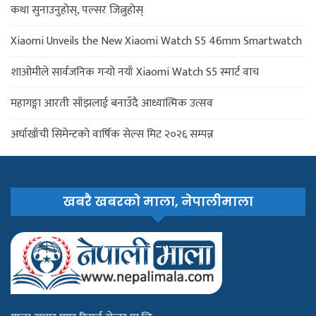
कथा सुनाउनुहोस्, पल्सर जित्नुहोस्
Xiaomi Unveils the New Xiaomi Watch S5 46mm Smartwatch
शाओमीले सार्वजनिक गर्‍यो नयाँ Xiaomi Watch S5 स्मार्ट वाच
महागङ्गा आरतीः साँझलाई बनाउँदै आध्यात्मिक उत्सव
अर्घाखाँची सिमेन्टको वार्षिक सेल्स मिट २०२६ सम्पन्न
खबरै खबरको माला, नेपालीमाला