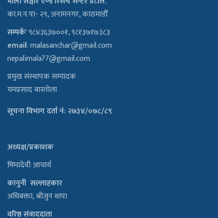
माला सञ्चार एण्ड रिसर्च सेन्टर प्रा.लि.
का.म.न.पा- २९, अनामनगर, काठमाडौँ
सम्पर्कः
९८४३६३७००१, ९८१३७१७३८३
email
:
malasanchar@gmail.com
nepalimala77@gmail.com
प्रमुख संस्थापक सम्पादक
यमप्रसाद बास्तोला
सूचना विभाग दर्ता नं: २७३४/०७८/८९
अध्यक्ष/प्रकाशक
भिमादेवी आचार्य
कानुनी सल्लाहकार
अधिबक्ता, श्रीजुन थापा
वरिष्ठ संवाददाता