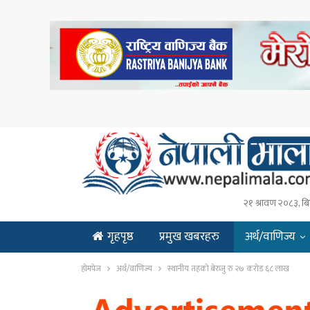
२१ श्रावण २०८३, बि
गृहपृष्ठ
प्रमुख खबरहरु
अर्थ/वाणिज्य
ENGLISH
होमपेज
अर्थ/वाणिज्य
स्थानीय तहको बेरुजु रु २७ करोड ६८ लाख