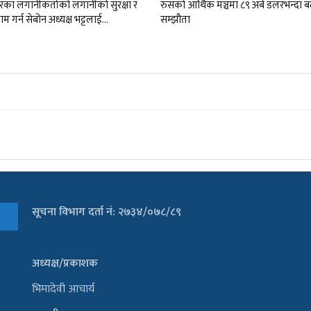
ारका लगानीकर्ताको लगानीको सुरक्षा र
रुसको आर्थिक मञ्चमा ८९ अर्ब डलरभन्दा 
म गर्न सेबोन अध्यक्ष भट्टलाई…
सम्झौता
सूचना विभाग दर्ता नं: २७३४/०७८/८९
अध्यक्ष/प्रकाशक
भिमादेवी आचार्य