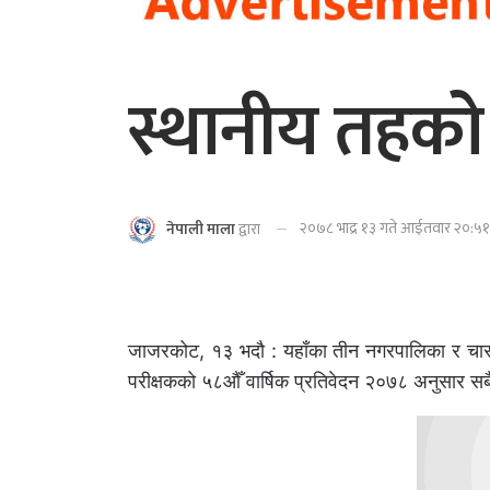
स्थानीय तहको
२०७८ भाद्र १३ गते आईतवार २०:५१ 
नेपाली माला
द्वारा
जाजरकोट, १३ भदौ : यहाँका तीन नगरपालिका र चार
परीक्षकको ५८औँ वार्षिक प्रतिवेदन २०७८ अनुसार सबै