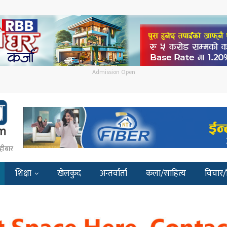
Admission Open
हीबार
शिक्षा
खेलकुद
अन्तर्वार्ता
कला/साहित्य
विचार/