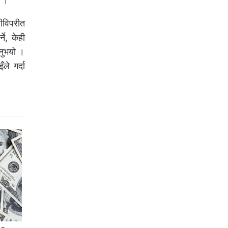
ो ।
ीविपरीत
े, केही
उनुभयो ।
ले गर्दा
।