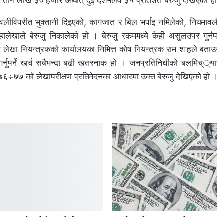
 तीन लाख ३० हजार अर्थात् दुई दशमलव ३५ प्रतिशत बेरुजु देखिएको ह
वलीविपरीत भुक्तानी दिइएको, कागजात र बिल भर्पाइ नमिलेको, नियमावल
खाले बेरुजु निकालेको हो । बेरुजु रकममध्ये केही असुलउपर गुर्नपर्न
 तथा लेखा नियन्त्रकको कार्यालयका निमित्त कोष नियन्त्रक राम शाहले बता
र गर्नुपर्ने खर्च सबैभन्दा बढी खतरनाक हो । जनप्रतिनिधीको बलमिच््याइँ
७६÷७७ को लेखापरीक्षण प्रतिवेदनका आधारमा उक्त बेरुजु देखिएको हो 