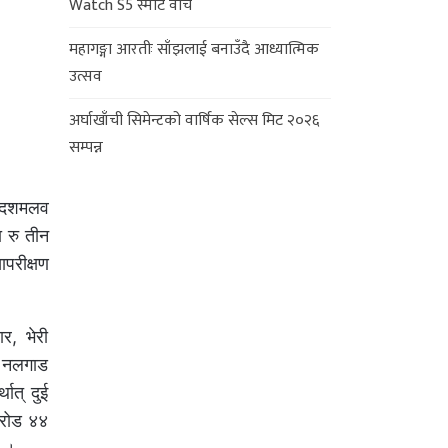
Watch S5 स्मार्ट वाच
महागङ्गा आरतीः साँझलाई बनाउँदै आध्यात्मिक
उत्सव
अर्घाखाँची सिमेन्टको वार्षिक सेल्स मिट २०२६
सम्पन्न
६ दशमलव
 रु तीन
परीक्षण
, भेरी
, नलगाड
ात् दुई
करोड ४४