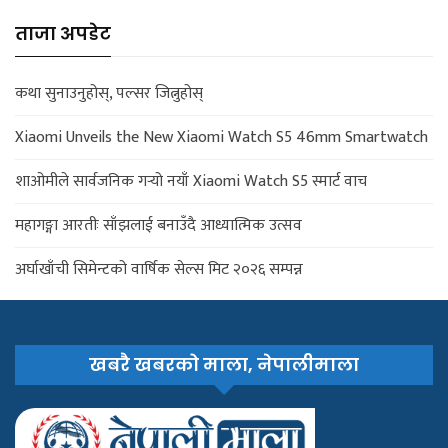
ताजा अपडेट
कथा सुनाउनुहोस्, पल्सर जित्नुहोस्
Xiaomi Unveils the New Xiaomi Watch S5 46mm Smartwatch
शाओमीले सार्वजनिक गर्‍यो नयाँ Xiaomi Watch S5 स्मार्ट वाच
महागङ्गा आरतीः साँझलाई बनाउँदै आध्यात्मिक उत्सव
अर्घाखाँची सिमेन्टको वार्षिक सेल्स मिट २०२६ सम्पन्न
खबरै खबरको माला, नेपालीमाला