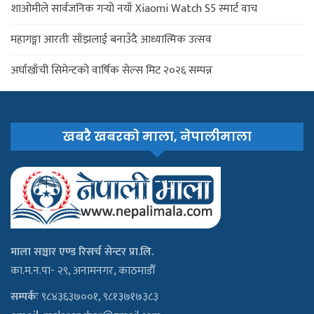
शाओमीले सार्वजनिक गर्‍यो नयाँ Xiaomi Watch S5 स्मार्ट वाच
महागङ्गा आरतीः साँझलाई बनाउँदै आध्यात्मिक उत्सव
अर्घाखाँची सिमेन्टको वार्षिक सेल्स मिट २०२६ सम्पन्न
खबरै खबरको माला, नेपालीमाला
माला सञ्चार एण्ड रिसर्च सेन्टर प्रा.लि.
का.म.न.पा- २९, अनामनगर, काठमाडौँ
सम्पर्कः
९८४३६३७००१, ९८१३७१७३८३