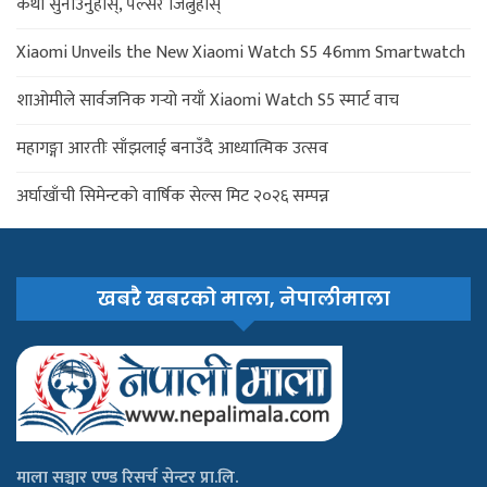
कथा सुनाउनुहोस्, पल्सर जित्नुहोस्
Xiaomi Unveils the New Xiaomi Watch S5 46mm Smartwatch
शाओमीले सार्वजनिक गर्‍यो नयाँ Xiaomi Watch S5 स्मार्ट वाच
महागङ्गा आरतीः साँझलाई बनाउँदै आध्यात्मिक उत्सव
अर्घाखाँची सिमेन्टको वार्षिक सेल्स मिट २०२६ सम्पन्न
खबरै खबरको माला, नेपालीमाला
माला सञ्चार एण्ड रिसर्च सेन्टर प्रा.लि.