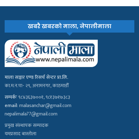
खबरै खबरको माला, नेपालीमाला
माला सञ्चार एण्ड रिसर्च सेन्टर प्रा.लि.
का.म.न.पा- २९, अनामनगर, काठमाडौँ
सम्पर्कः
९८४३६३७००१, ९८१३७१७३८३
email
:
malasanchar@gmail.com
nepalimala77@gmail.com
प्रमुख संस्थापक सम्पादक
यमप्रसाद बास्तोला