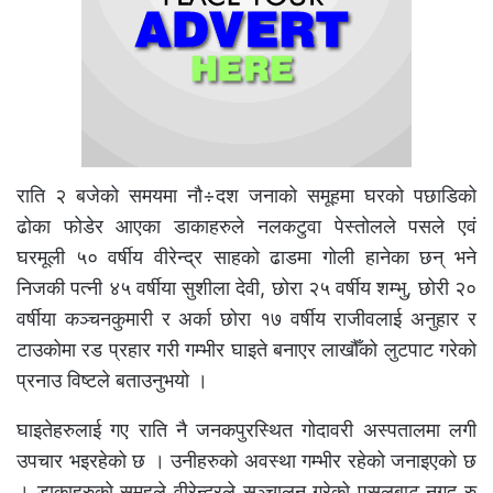
राति २ बजेको समयमा नौ÷दश जनाको समूहमा घरको पछाडिको
ढोका फोडेर आएका डाकाहरुले नलकटुवा पेस्तोलले पसले एवं
घरमूली ५० वर्षीय वीरेन्द्र साहको ढाडमा गोली हानेका छन् भने
निजकी पत्नी ४५ वर्षीया सुशीला देवी, छोरा २५ वर्षीय शम्भु, छोरी २०
वर्षीया कञ्चनकुमारी र अर्का छोरा १७ वर्षीय राजीवलाई अनुहार र
टाउकोमा रड प्रहार गरी गम्भीर घाइते बनाएर लाखौँको लुटपाट गरेको
प्रनाउ विष्टले बताउनुभयो ।
घाइतेहरुलाई गए राति नै जनकपुरस्थित गोदावरी अस्पतालमा लगी
उपचार भइरहेको छ । उनीहरुको अवस्था गम्भीर रहेको जनाइएको छ
। डाकाहरुको समूहले वीरेन्द्रले सञ्चालन गरेको पसलबाट नगद रु