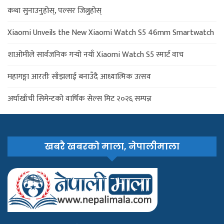
कथा सुनाउनुहोस्, पल्सर जित्नुहोस्
Xiaomi Unveils the New Xiaomi Watch S5 46mm Smartwatch
शाओमीले सार्वजनिक गर्‍यो नयाँ Xiaomi Watch S5 स्मार्ट वाच
महागङ्गा आरतीः साँझलाई बनाउँदै आध्यात्मिक उत्सव
अर्घाखाँची सिमेन्टको वार्षिक सेल्स मिट २०२६ सम्पन्न
खबरै खबरको माला, नेपालीमाला