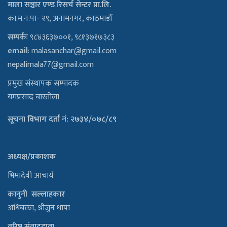
माला सञ्चार एण्ड रिसर्च सेन्टर प्रा.लि.
का.म.न.पा- २९, अनामनगर, काठमाडौँ
सम्पर्कः
९८४३६३७००१, ९८१३७१७३८३
email
:
malasanchar@gmail.com
nepalimala77@gmail.com
प्रमुख संस्थापक सम्पादक
यमप्रसाद बास्तोला
सूचना विभाग दर्ता नं: २७३४/०७८/८९
अध्यक्ष/प्रकाशक
भिमादेवी आचार्य
कानुनी सल्लाहकार
अधिबक्ता, श्रीजुन थापा
वरिष्ठ संवाददाता