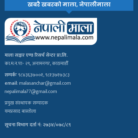
खबरै खबरको माला, नेपालीमाला
माला सञ्चार एण्ड रिसर्च सेन्टर प्रा.लि.
का.म.न.पा- २९, अनामनगर, काठमाडौँ
सम्पर्कः
९८४३६३७००१, ९८१३७१७३८३
email
:
malasanchar@gmail.com
nepalimala77@gmail.com
प्रमुख संस्थापक सम्पादक
यमप्रसाद बास्तोला
सूचना विभाग दर्ता नं: २७३४/०७८/८९