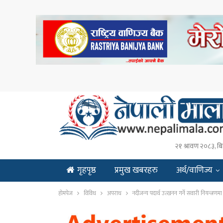
२१ श्रावण २०८३, बि
गृहपृष्ठ
प्रमुख खबरहरु
अर्थ/वाणिज्य
ENGLISH
होमपेज
विविध
अपराध
नदीजन्य पदार्थ उत्खनन गर्ने सवारी नियन्त्रणमा