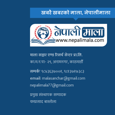
खबरै खबरको माला, नेपालीमाला
माला सञ्चार एण्ड रिसर्च सेन्टर प्रा.लि.
का.म.न.पा- २९, अनामनगर, काठमाडौँ
सम्पर्कः
९८४३६३७००१, ९८१३७१७३८३
email
:
malasanchar@gmail.com
nepalimala77@gmail.com
प्रमुख संस्थापक सम्पादक
यमप्रसाद बास्तोला