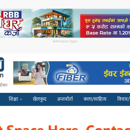
Admission Open
हीबार
शिक्षा
खेलकुद
अन्तर्वार्ता
कला/साहित्य
विचार/