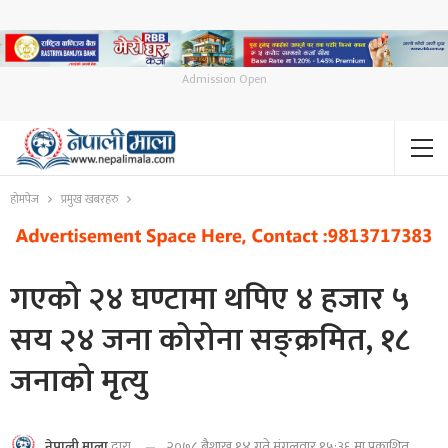
Admission Open
होमपेज
प्रमुख खबरहरु
गएको २४ घण्टामा थपिए ४ हजार ५
सय २४ जना कोरोना सङ्क्रमित, १८
जनाको मृत्यु
२०७८ बैशाख १४ गते मंगलवार १५:३६ मा प्रकाशित
नेपाली माला
द्वारा