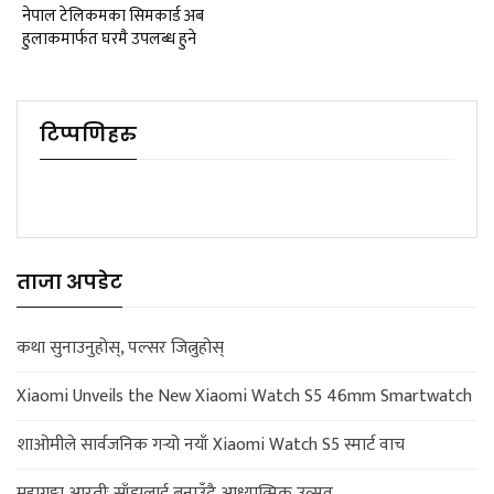
नेपाल टेलिकमका सिमकार्ड अब
हुलाकमार्फत घरमै उपलब्ध हुने
टिप्पणिहरु
ताजा अपडेट
कथा सुनाउनुहोस्, पल्सर जित्नुहोस्
Xiaomi Unveils the New Xiaomi Watch S5 46mm Smartwatch
शाओमीले सार्वजनिक गर्‍यो नयाँ Xiaomi Watch S5 स्मार्ट वाच
महागङ्गा आरतीः साँझलाई बनाउँदै आध्यात्मिक उत्सव