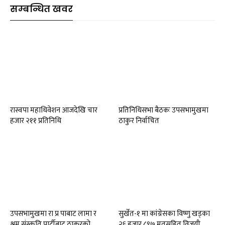
सम्बन्धित खवर
रास्वपा महाधिवेशन आजदेखि चार
प्रतिनिधिसभा बैठकः उपसभामुखमा
हजार २११ प्रतिनिधि
ठाकुर निर्वाचित
उपसभामुखमा रा प्र पाबाट लामा र
सुर्खेत-१ मा कांग्रेसका विष्णु खड्का
श्रम संस्कृति पार्टीबाट ठाकुरको
२६ हजार ८९७ मतसहित विजयी