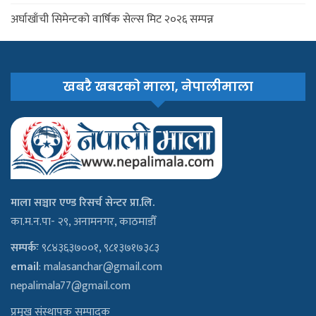
अर्घाखाँची सिमेन्टको वार्षिक सेल्स मिट २०२६ सम्पन्न
खबरै खबरको माला, नेपालीमाला
माला सञ्चार एण्ड रिसर्च सेन्टर प्रा.लि.
का.म.न.पा- २९, अनामनगर, काठमाडौँ
सम्पर्कः
९८४३६३७००१, ९८१३७१७३८३
email
:
malasanchar@gmail.com
nepalimala77@gmail.com
प्रमुख संस्थापक सम्पादक