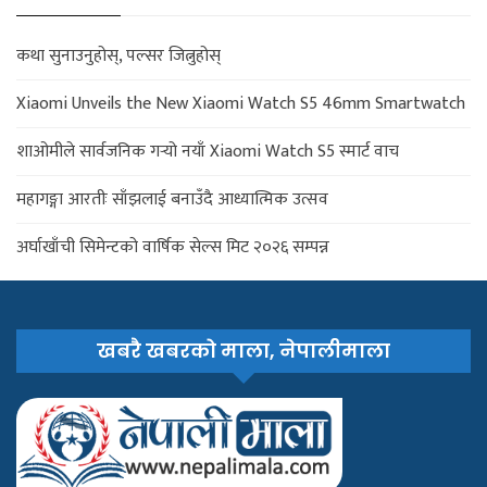
कथा सुनाउनुहोस्, पल्सर जित्नुहोस्
Xiaomi Unveils the New Xiaomi Watch S5 46mm Smartwatch
शाओमीले सार्वजनिक गर्‍यो नयाँ Xiaomi Watch S5 स्मार्ट वाच
महागङ्गा आरतीः साँझलाई बनाउँदै आध्यात्मिक उत्सव
अर्घाखाँची सिमेन्टको वार्षिक सेल्स मिट २०२६ सम्पन्न
खबरै खबरको माला, नेपालीमाला