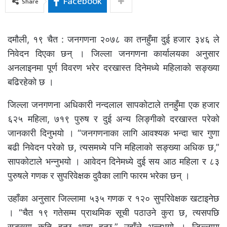
Facebook
Share
दमौली, १९ चैत : जनगणना २०७८ का तनहुँमा दुई हजार ३४६ ले
निवेदन दिएका छन् । जिल्ला जनगणना कार्यालयका अनुसार
अनलाइनमा पूर्ण विवरण भरेर दरखास्त दिनेमध्ये महिलाको सङ्ख्या
बढिरहेको छ ।
जिल्ला जनगणना अधिकारी नन्दलाल सापकोटाले तनहुँमा एक हजार
६२५ महिला, ७१९ पुरुष र दुई अन्य लिङ्गीको दरखास्त परेको
जानकारी दिनुभयो । “जनगणनाका लागि आवश्यक भन्दा चार गुणा
बढी निवेदन परेको छ, त्यसमध्ये पनि महिलाको सङ्ख्या अधिक छ,”
सापकोटाले भन्नुभयो । आवेदन दिनेमध्ये दुई सय आठ महिला र ८३
पुरुषले गणक र सुपरिवेक्षक दुवैका लागि फारम भरेका छन् ।
उहाँका अनुसार जिल्लामा ५३५ गणक र १२० सुपरिवेक्षक खटाइनेछ
। “चैत १९ गतेसम्म प्राथमिक सूची पठाउने कुरा छ, त्यसपछि
सङ्ख्या कति हुन्छ थाहा हुन्छ,” उहाँले भन्नुभयो । जिल्लामा