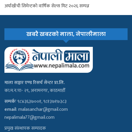
अर्घाखाँची सिमेन्टको वार्षिक सेल्स मिट २०२६ सम्पन्न
खबरै खबरको माला, नेपालीमाला
माला सञ्चार एण्ड रिसर्च सेन्टर प्रा.लि.
का.म.न.पा- २९, अनामनगर, काठमाडौँ
सम्पर्कः
९८४३६३७००१, ९८१३७१७३८३
email
:
malasanchar@gmail.com
nepalimala77@gmail.com
प्रमुख संस्थापक सम्पादक