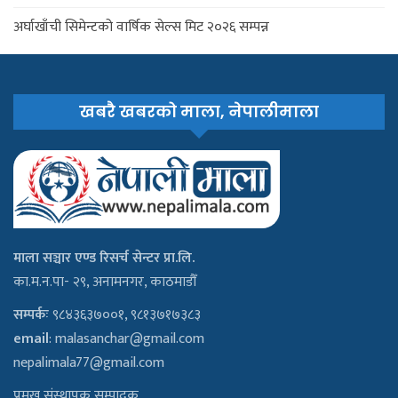
अर्घाखाँची सिमेन्टको वार्षिक सेल्स मिट २०२६ सम्पन्न
खबरै खबरको माला, नेपालीमाला
माला सञ्चार एण्ड रिसर्च सेन्टर प्रा.लि.
का.म.न.पा- २९, अनामनगर, काठमाडौँ
सम्पर्कः
९८४३६३७००१, ९८१३७१७३८३
email
:
malasanchar@gmail.com
nepalimala77@gmail.com
प्रमुख संस्थापक सम्पादक