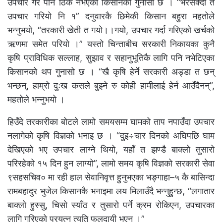
उपचार गरे पनि ठिक नभएको किसानको गुनासो छ । “भरसक्दो त
उपचार गरियो नि १” दनुवारकै छिमेकी किसान बहुरा महतोले
भन्नुभयो, “तरकारी खेती त गयो।।गयो, उपचार गर्दा गरिएको खर्चको
ऋणमा समेत परियो ।” यस्तो चिन्ताबीच सरकारी निकायका कुनै
कृषि प्राविधिक सल्लाह, सुझाव र सहानुभूतिकै लागि पनि नभेटिएका
किसानको थप गुनासो छ । “खै कृषि हेर्ने सरकारी अड्डा त छन्
भन्छन्, हाम्रो दुःख कसले बुझ्ने रु कोही हामीलाई हेर्न आउँदैनन्”,
महतोले भन्नुभयो ।
हिउँदे तरकारीका बोटले लामो समयसम्म घामको ताप नपाउँदा उपचार
नलागेको कृषि विज्ञको भनाइ छ । “दुइ÷चार दिनको अघिपछि घाम
देखिएको भए उपचार लाग्ने थियो, यहाँ त झण्डै बाक्लो तुसारो
परिरहेको १५ दिन हुन लाग्यो”, लामो समय कृषि विज्ञको सरकारी सेवा
९सहसचिव० मा रही हाल सेवानिवृत्त हुनुभएका भङ्गाहा–५ कै बासिन्दा
रामबहादुर भुजेल किसानकै भनाइमा लय मिलाउँदै भन्नुहुन्छ, “लगातार
बाक्लो हुस्सु, चिसो स्याँठ र तुसारो पर्ने क्रम रोकिएन, उपचारका
लागि गरिएको प्रयत्न त्यति फलदायी भएन ।”