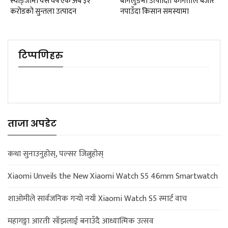
स्याङ्जामा यस वर्ष एक अर्ब ३२
बागलुङमा उत्पादित कागतीले बजार
करोडको सुन्तला उत्पादन
नपाउँदा किसान समस्यामा
टिप्पणिहरु
ताजा अपडेट
कथा सुनाउनुहोस्, पल्सर जित्नुहोस्
Xiaomi Unveils the New Xiaomi Watch S5 46mm Smartwatch
शाओमीले सार्वजनिक गर्‍यो नयाँ Xiaomi Watch S5 स्मार्ट वाच
महागङ्गा आरतीः साँझलाई बनाउँदै आध्यात्मिक उत्सव