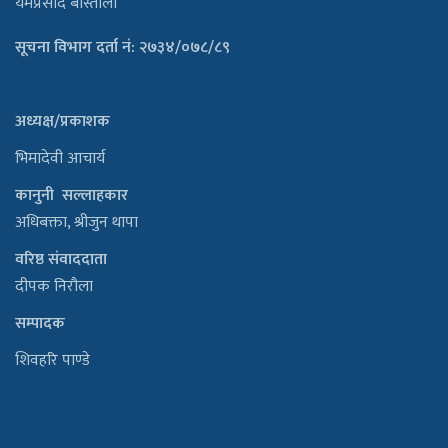
यमप्रसाद बास्तोला
सूचना विभाग दर्ता नं: २७३४/०७८/८९
अध्यक्ष/प्रकाशक
भिमादेवी आचार्य
कानुनी सल्लाहकार
अधिबक्ता, श्रीजुन थापा
वरिष्ठ संवाददाता
दीपक निरौला
सम्पादक
शिवहरि पाण्डे