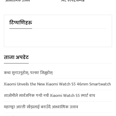
आध्यात्मिक उत्सव
मिट २०२६ सम्पन्न
टिप्पणिहरु
ताजा अपडेट
कथा सुनाउनुहोस्, पल्सर जित्नुहोस्
Xiaomi Unveils the New Xiaomi Watch S5 46mm Smartwatch
शाओमीले सार्वजनिक गर्‍यो नयाँ Xiaomi Watch S5 स्मार्ट वाच
महागङ्गा आरतीः साँझलाई बनाउँदै आध्यात्मिक उत्सव