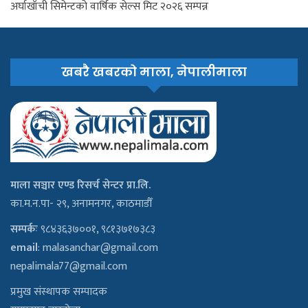
अर्घाखाँची सिमेन्टको वार्षिक सेल्स मिट २०२६ सम्पन्न
खबरै खबरको माला, नेपालीमाला
माला सञ्चार एण्ड रिसर्च सेन्टर प्रा.लि.
का.म.न.पा- २९, अनामनगर, काठमाडौँ
सम्पर्कः
९८४३६३७००१, ९८१३७१७३८३
email
:
malasanchar@gmail.com
nepalimala77@gmail.com
प्रमुख संस्थापक सम्पादक