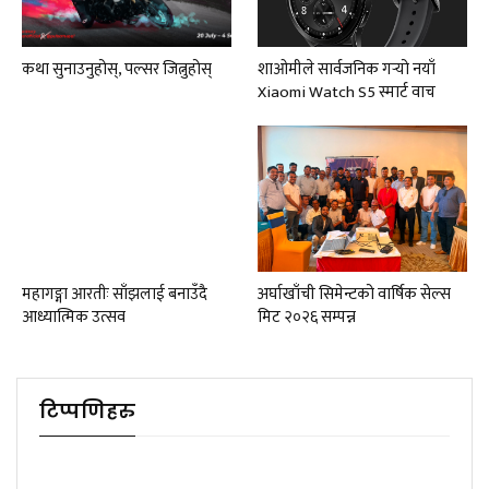
कथा सुनाउनुहोस्, पल्सर जित्नुहोस्
शाओमीले सार्वजनिक गर्‍यो नयाँ
Xiaomi Watch S5 स्मार्ट वाच
महागङ्गा आरतीः साँझलाई बनाउँदै
अर्घाखाँची सिमेन्टको वार्षिक सेल्स
आध्यात्मिक उत्सव
मिट २०२६ सम्पन्न
टिप्पणिहरु