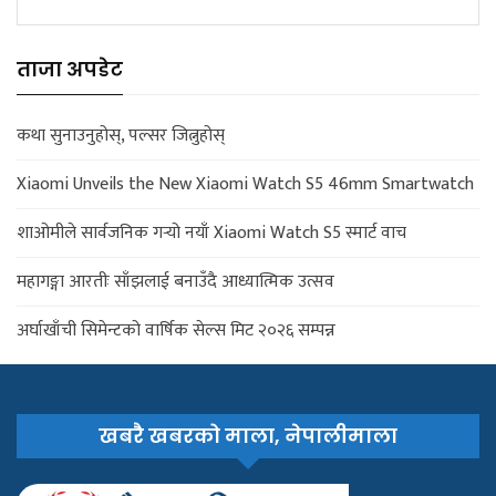
ताजा अपडेट
कथा सुनाउनुहोस्, पल्सर जित्नुहोस्
Xiaomi Unveils the New Xiaomi Watch S5 46mm Smartwatch
शाओमीले सार्वजनिक गर्‍यो नयाँ Xiaomi Watch S5 स्मार्ट वाच
महागङ्गा आरतीः साँझलाई बनाउँदै आध्यात्मिक उत्सव
अर्घाखाँची सिमेन्टको वार्षिक सेल्स मिट २०२६ सम्पन्न
खबरै खबरको माला, नेपालीमाला