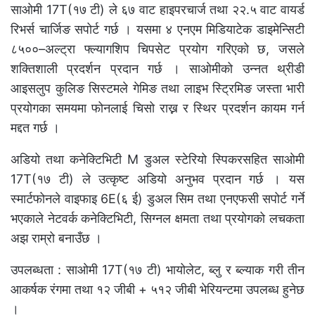
साओमी 17T(१७ टी) ले ६७ वाट हाइपरचार्ज तथा २२.५ वाट वायर्ड
रिभर्स चार्जिङ सपोर्ट गर्छ । यसमा ४ एनएम मिडियाटेक डाइमेन्सिटी
८५००–अल्ट्रा फ्ल्यागशिप चिपसेट प्रयोग गरिएको छ, जसले
शक्तिशाली प्रदर्शन प्रदान गर्छ । साओमीको उन्नत थ्रीडी
आइसलुप कुलिङ सिस्टमले गेमिङ तथा लाइभ स्ट्रिमिङ जस्ता भारी
प्रयोगका समयमा फोनलाई चिसो राख्न र स्थिर प्रदर्शन कायम गर्न
मद्दत गर्छ ।
अडियो तथा कनेक्टिभिटी M डुअल स्टेरियो स्पिकरसहित साओमी
17T(१७ टी) ले उत्कृष्ट अडियो अनुभव प्रदान गर्छ । यस
स्मार्टफोनले वाइफाइ 6E(६ ई) डुअल सिम तथा एनएफसी सपोर्ट गर्ने
भएकाले नेटवर्क कनेक्टिभिटी, सिग्नल क्षमता तथा प्रयोगको लचकता
अझ राम्रो बनाउँछ ।
उपलब्धता : साओमी 17T(१७ टी) भायोलेट, ब्लु र ब्ल्याक गरी तीन
आकर्षक रंगमा तथा १२ जीबी + ५१२ जीबी भेरियन्टमा उपलब्ध हुनेछ
।