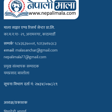
माला सञ्चार एण्ड रिसर्च सेन्टर प्रा.लि.
का.म.न.पा- २९, अनामनगर, काठमाडौँ
सम्पर्कः
९८४३६३७००१, ९८१३७१७३८३
email
:
malasanchar@gmail.com
nepalimala77@gmail.com
प्रमुख संस्थापक सम्पादक
यमप्रसाद बास्तोला
सूचना विभाग दर्ता नं: २७३४/०७८/८९
अध्यक्ष/प्रकाशक
भिमादेवी आचार्य