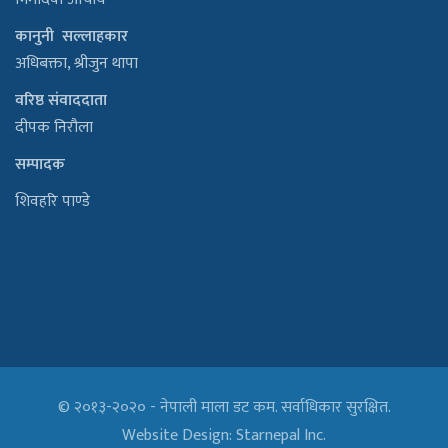
कानुनी सल्लाहकार
अधिबक्ता, श्रीजुन थापा
वरिष्ठ संवाददाता
दीपक निरौला
सम्पादक
शिवहरि पाण्डे
© २०१३-२०२० - नेपाली माला डट कम. सर्वाधिकार सुरक्षित.
Website Design:
Starnepal Inc.