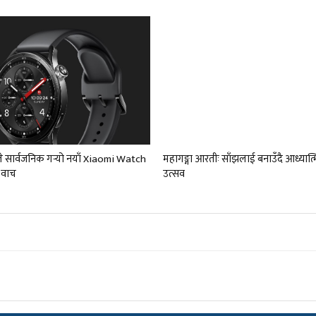
 सार्वजनिक गर्‍यो नयाँ Xiaomi Watch
महागङ्गा आरतीः साँझलाई बनाउँदै आध्यात्
ट वाच
उत्सव