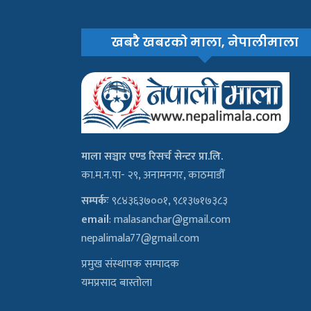
खबरै खबरको माला, नेपालीमाला
माला सञ्चार एण्ड रिसर्च सेन्टर प्रा.लि.
का.म.न.पा- २९, अनामनगर, काठमाडौँ
सम्पर्कः
९८४३६३७००१, ९८१३७१७३८३
email
:
malasanchar@gmail.com
nepalimala77@gmail.com
प्रमुख संस्थापक सम्पादक
यमप्रसाद बास्तोला