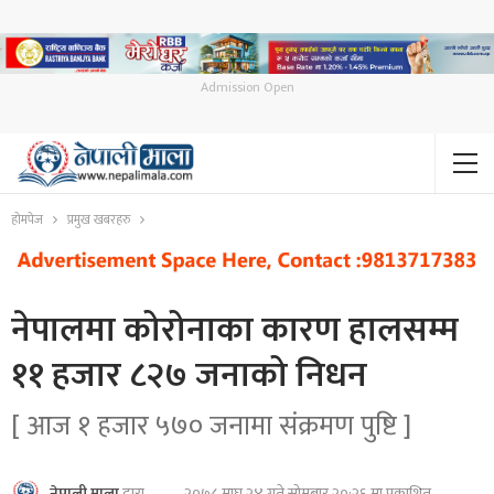
Admission Open
होमपेज
प्रमुख खबरहरु
नेपालमा कोरोनाका कारण हालसम्म
११ हजार ८२७ जनाको निधन
[ आज १ हजार ५७० जनामा संक्रमण पुष्टि ]
२०७८ माघ २४ गते सोमबार २०:२६ मा प्रकाशित
नेपाली माला
द्वारा