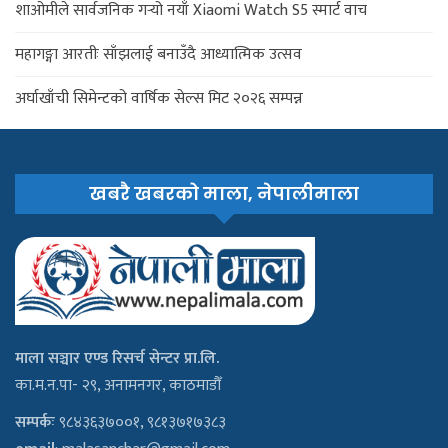
शाओमीले सार्वजनिक गर्‍यो नयाँ Xiaomi Watch S5 स्मार्ट वाच
महागङ्गा आरतीः साँझलाई बनाउँदै आध्यात्मिक उत्सव
अर्घाखाँची सिमेन्टको वार्षिक सेल्स मिट २०२६ सम्पन्न
खबरै खबरको माला, नेपालीमाला
माला सञ्चार एण्ड रिसर्च सेन्टर प्रा.लि.
का.म.न.पा- २९, अनामनगर, काठमाडौँ
सम्पर्कः
९८४३६३७००१, ९८१३७१७३८३