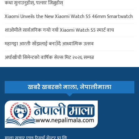
कथा सुनाउनुहोस्, पल्सर जित्नुहोस्
Xiaomi Unveils the New Xiaomi Watch S5 46mm Smartwatch
शाओमीले सार्वजनिक गर्‍यो नयाँ Xiaomi Watch S5 स्मार्ट वाच
महागङ्गा आरतीः साँझलाई बनाउँदै आध्यात्मिक उत्सव
अर्घाखाँची सिमेन्टको वार्षिक सेल्स मिट २०२६ सम्पन्न
खबरै खबरको माला, नेपालीमाला
माला सञ्चार एण्ड रिसर्च सेन्टर प्रा.लि.