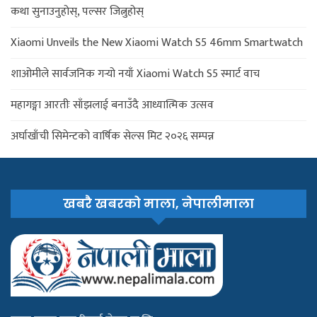
कथा सुनाउनुहोस्, पल्सर जित्नुहोस्
Xiaomi Unveils the New Xiaomi Watch S5 46mm Smartwatch
शाओमीले सार्वजनिक गर्‍यो नयाँ Xiaomi Watch S5 स्मार्ट वाच
महागङ्गा आरतीः साँझलाई बनाउँदै आध्यात्मिक उत्सव
अर्घाखाँची सिमेन्टको वार्षिक सेल्स मिट २०२६ सम्पन्न
खबरै खबरको माला, नेपालीमाला