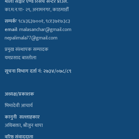
माला सञ्चार एण्ड रिसर्च सेन्टर प्रा.लि.
का.म.न.पा- २९, अनामनगर, काठमाडौँ
सम्पर्कः
९८४३६३७००१, ९८१३७१७३८३
email
:
malasanchar@gmail.com
nepalimala77@gmail.com
प्रमुख संस्थापक सम्पादक
यमप्रसाद बास्तोला
सूचना विभाग दर्ता नं: २७३४/०७८/८९
अध्यक्ष/प्रकाशक
भिमादेवी आचार्य
कानुनी सल्लाहकार
अधिबक्ता, श्रीजुन थापा
वरिष्ठ संवाददाता