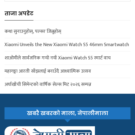
ताजा अपडेट
कथा सुनाउनुहोस्, पल्सर जित्नुहोस्
Xiaomi Unveils the New Xiaomi Watch S5 46mm Smartwatch
शाओमीले सार्वजनिक गर्‍यो नयाँ Xiaomi Watch S5 स्मार्ट वाच
महागङ्गा आरतीः साँझलाई बनाउँदै आध्यात्मिक उत्सव
अर्घाखाँची सिमेन्टको वार्षिक सेल्स मिट २०२६ सम्पन्न
खबरै खबरको माला, नेपालीमाला