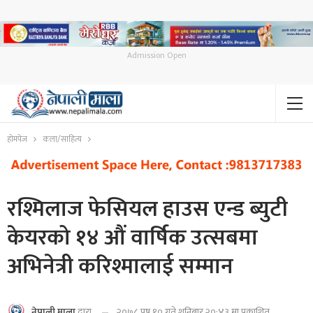
Admission Open
होमपेज
कला/साहित्य
रश्मिलाज फेसियल हाउस एन्ड ब्युटी
केयरको १४ औं वार्षिक उत्सबमा
अभिनेत्री करिश्मालाई सम्मान
२०७८ पुष १० गते शनिबार २०:४३ मा प्रकाशित
नेपाली माला
द्वारा