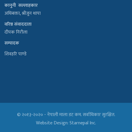
कानुनी सल्लाहकार
अधिबक्ता, श्रीजुन थापा
वरिष्ठ संवाददाता
दीपक निरौला
सम्पादक
शिवहरि पाण्डे
© २०१३-२०२० - नेपाली माला डट कम. सर्वाधिकार सुरक्षित.
Website Design:
Starnepal Inc.