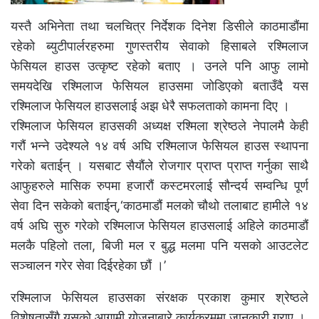
यस्तै अभिनेता तथा चलचित्र निर्देशक दिनेश डिसीले काठमाडौंमा
रहेको ब्युटीपार्लरहरुमा गुणस्तरीय सेवाको हिसाबले रश्मिलाज
फेसियल हाउस उत्कृष्ट रहेको बताए । उनले पनि आफु लामो
समयदेखि रश्मिलाज फेसियल हाउसमा जोडिएको बताउँदै यस
रश्मिलाज फेसियल हाउसलाई अझ धेरै सफलताको कामना दिए ।
रश्मिलाज फेसियल हाउसकी अध्यक्ष रश्मिला श्रेष्ठले नेपालमै केही
गरौं भन्ने उदेश्यले १४ वर्ष अघि रश्मिलाज फेसियल हाउस स्थापना
गरेको बताईन् । यसबाट सैयौंले रोजगार प्राप्त प्राप्त गर्नुका साथै
आफुहरुले मासिक रुपमा हजारौं कस्टमरलाई सौन्दर्य सम्वन्धि पूर्ण
सेवा दिन सकेको बताईन्,‘काठमाडौं मलको चौथो तलाबाट हामीले १४
वर्ष अघि सुरु गरेको रश्मिलाज फेसियल हाउसलाई अहिले काठमाडौं
मलकै पहिलो तला, बिजी मल र बुद्ध मलमा पनि यसको आउटलेट
सञ्चालन गरेर सेवा दिईरहेका छौं ।’
रश्मिलाज फेसियल हाउसका संरक्षक प्रकाश कुमार श्रेष्ठले
विशेषतासँगै यसको आगामी योजनाबारे कार्यक्रममा जानकारी गराए ।