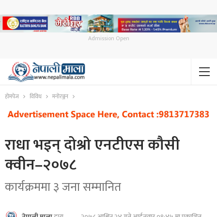
Admission Open
होमपेज
विविध
मनोरञ्जन
राधा भइन् दोश्रो एनटीएस कौसी
क्वीन–२०७८
कार्यक्रममा ३ जना सम्मानित
२०७८ आश्विन २४ गते आईतवार ०९:४५ मा प्रकाशित
नेपाली माला
द्वारा