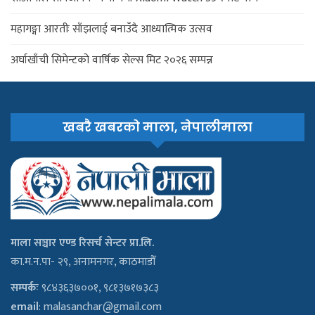
महागङ्गा आरतीः साँझलाई बनाउँदै आध्यात्मिक उत्सव
अर्घाखाँची सिमेन्टको वार्षिक सेल्स मिट २०२६ सम्पन्न
खबरै खबरको माला, नेपालीमाला
माला सञ्चार एण्ड रिसर्च सेन्टर प्रा.लि.
का.म.न.पा- २९, अनामनगर, काठमाडौँ
सम्पर्कः
९८४३६३७००१, ९८१३७१७३८३
email
:
malasanchar@gmail.com