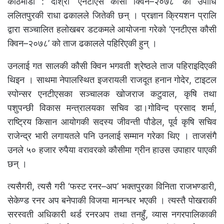
काठमाडौँ : दोश्रो ‘एनटीएस कौसी क्विन–२०७८’ को उपाधि
ललितपुरकी राधा ढकालले जितेकी छन् । प्रज्ञान क्रियशन प्रालि
द्वारा सञ्चालित हलोखबर डटकमले आयोजना गरेको ‘एनटीएस कौसी
क्विन–२०७८’ को ताज ढकालले पहिरिएकी हुन् ।
उनलाई गत सालकी कौसी क्विन भगवती श्रेष्ठले ताज पहिराइदिएकी
थिइन । साथमा नेपालस्थित इजरायली राजदूत हनान गोदेर, टाइटल
स्पोन्सर एनटीएसका सञ्चालक खोजराज कटुवाल, कृषि तथा
पशुपन्छी विकास मन्त्रालयका सचिव डा।गोविन्द प्रसाद शर्मा,
राष्ट्रिय किसान आयोगकी सदस्य जीवन्ती पौडेल, पूर्व कृषि सचिव
राजेन्द्र भारी लगायतले पनि उनलाई सम्मान गरेका थिए । ताजसंगै
उनले ५० हजार रुपैया वरावरको कौसीमा ग्रीन हाउस उपाहार पाएकी
छन् ।
त्यसैगरी, त्यसै गरी ‘फस्ट रनर–अप’ भक्तपुरका विनिता राजभण्डारी,
सेकेण्ड रनर अप बनेपाकी विजया मानन्धर भएकी । त्यस्तै पोखराकी
सरस्वती अधिकारी थर्ड रनरअप तथा तनहुँ, व्यास नगरपालिकाकी