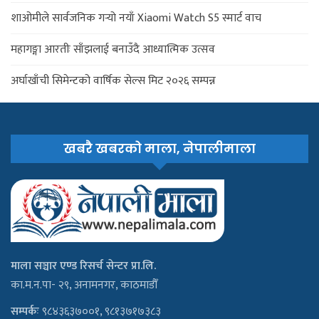
शाओमीले सार्वजनिक गर्‍यो नयाँ Xiaomi Watch S5 स्मार्ट वाच
महागङ्गा आरतीः साँझलाई बनाउँदै आध्यात्मिक उत्सव
अर्घाखाँची सिमेन्टको वार्षिक सेल्स मिट २०२६ सम्पन्न
खबरै खबरको माला, नेपालीमाला
माला सञ्चार एण्ड रिसर्च सेन्टर प्रा.लि.
का.म.न.पा- २९, अनामनगर, काठमाडौँ
सम्पर्कः
९८४३६३७००१, ९८१३७१७३८३