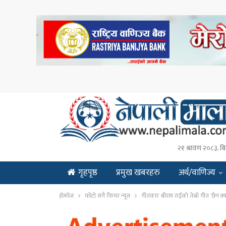
२१ श्रावण २०८३, बि
गृहपृष्ठ
प्रमुख खबरहरु
अर्थ/वाणिज्य
ENGLISH
होमपेज
फोटो संगै फिचर न्यूज
गीतकार श्रीराम राईको तेस्रो गीत ‘छैन क्यार