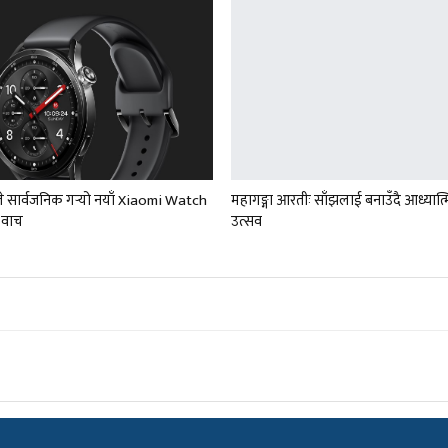
 सार्वजनिक गर्‍यो नयाँ Xiaomi Watch
महागङ्गा आरतीः साँझलाई बनाउँदै आध्यात्
ट वाच
उत्सव