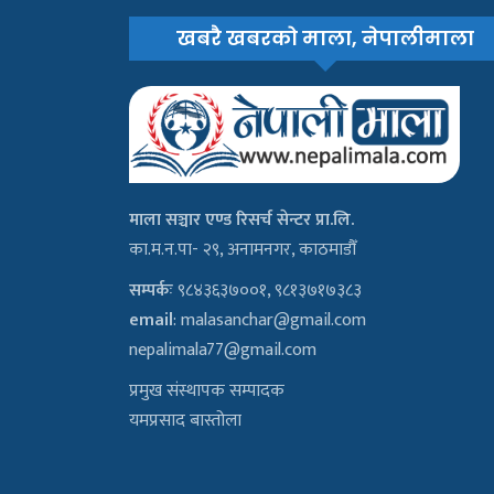
खबरै खबरको माला, नेपालीमाला
माला सञ्चार एण्ड रिसर्च सेन्टर प्रा.लि.
का.म.न.पा- २९, अनामनगर, काठमाडौँ
सम्पर्कः
९८४३६३७००१, ९८१३७१७३८३
email
:
malasanchar@gmail.com
nepalimala77@gmail.com
प्रमुख संस्थापक सम्पादक
यमप्रसाद बास्तोला