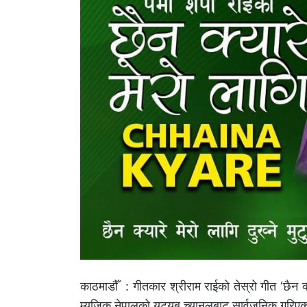
काठमाडौँ : गीतकार श्रीराम राईको तेस्रो गीत ‘छैन 
म्यूजिक नेपालको युट्युब च्यानलबाट सार्वजनिक गरिए