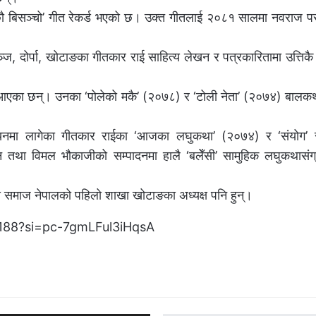
 छौ बिसञ्चो’ गीत रेकर्ड भएको छ। उक्त गीतलाई २०८१ सालमा नवराज पर
्ज, दोर्पा, खोटाङका गीतकार राई साहित्य लेखन र पत्रकारितामा उत्तिक
 आएका छन्। उनका ‘पोलेको मकै’ (२०७८) र ‘टोली नेता’ (२०७४) बालकथ
्नयनमा लागेका गीतकार राईका ‘आजका लघुकथा’ (२०७४) र ‘संयोग’ 
तथा विमल भौकाजीको सम्पादनमा हालै ‘बलेँसी’ सामुहिक लघुकथासंग
ा समाज नेपालको पहिलो शाखा खोटाङका अध्यक्ष पनि हुन्।
o188?si=pc-7gmLFul3iHqsA