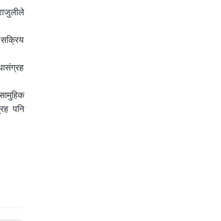
ाजुलीले
ै सक्रिय
ासंग्रह
सामुहिक
्रह पनि