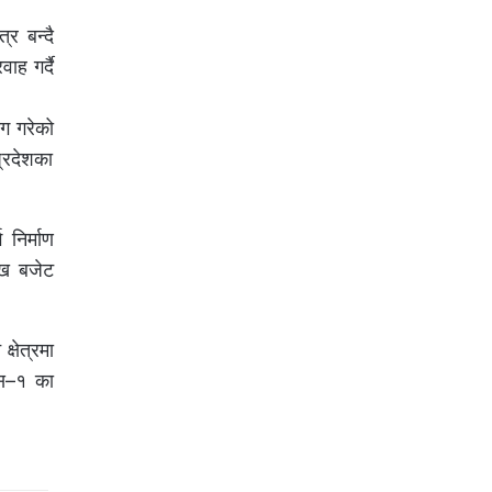
्र बन्दै
ाह गर्दै
ोग गरेको
प्रदेशका
निर्माण
ाख बजेट
षेत्रमा
यास–१ का