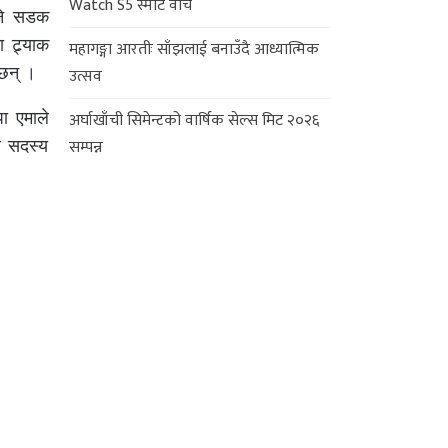
Watch S5 स्मार्ट वाच
िने सडक
ट्र्याक
महागङ्गा आरतीः साँझलाई बनाउँदै आध्यात्मिक
 छन् ।
उत्सव
पा एमाले
अर्घाखाँची सिमेन्टको वार्षिक सेल्स मिट २०२६
सम्पन्न
य सदस्य