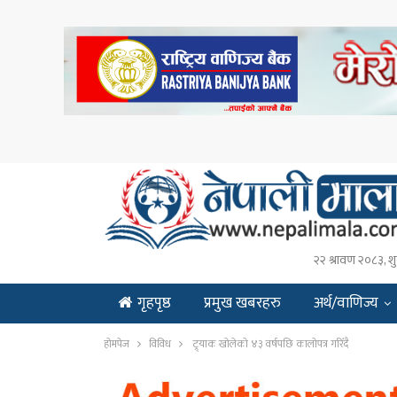
२२ श्रावण २०८३, शु
गृहपृष्ठ
प्रमुख खबरहरु
अर्थ/वाणिज्य
ENGLISH
होमपेज
विविध
ट्र्याक खोलेको ४३ वर्षपछि कालोपत्र गरिँदै