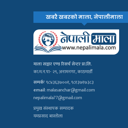
खबरै खबरको माला, नेपालीमाला
माला सञ्चार एण्ड रिसर्च सेन्टर प्रा.लि.
का.म.न.पा- २९, अनामनगर, काठमाडौँ
सम्पर्कः
९८४३६३७००१, ९८१३७१७३८३
email
:
malasanchar@gmail.com
nepalimala77@gmail.com
प्रमुख संस्थापक सम्पादक
यमप्रसाद बास्तोला