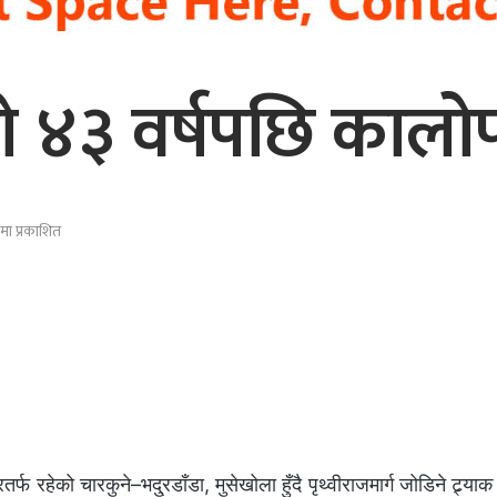
ो ४३ वर्षपछि कालोप
ा प्रकाशित
रतर्फ रहेको चारकुने–भदु्रडाँडा, मुसेखोला हुँदै पृथ्वीराजमार्ग जोडिने ट्र्य