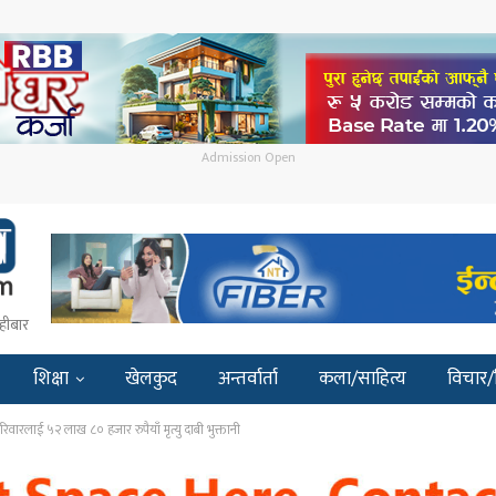
Admission Open
हीबार
शिक्षा
खेलकुद
अन्तर्वार्ता
कला/साहित्य
विचार/
वारलाई ५२ लाख ८० हजार रुपैयाँ मृत्यु दाबी भुक्तानी