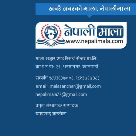
खबरै खबरको माला, नेपालीमाला
माला सञ्चार एण्ड रिसर्च सेन्टर प्रा.लि.
का.म.न.पा- २९, अनामनगर, काठमाडौँ
सम्पर्कः
९८४३६३७००१, ९८१३७१७३८३
email
:
malasanchar@gmail.com
nepalimala77@gmail.com
प्रमुख संस्थापक सम्पादक
यमप्रसाद बास्तोला