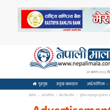
२१ श्रावण २०८३, बि
गृहपृष्ठ
प्रमुख खबरहरु
अर्थ/वाणिज्य
ENGLISH
होमपेज
अर्थ/वाणिज्य
बैँक/वित्त/वीमा
यूनियन लाइफद्वारा मृतकका परि