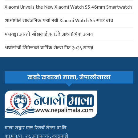
Xiaomi Unveils the New Xiaomi Watch S5 46mm Smartwatch
शाओमीले सार्वजनिक गर्‍यो नयाँ Xiaomi Watch S5 स्मार्ट वाच
महागङ्गा आरतीः साँझलाई बनाउँदै आध्यात्मिक उत्सव
अर्घाखाँची सिमेन्टको वार्षिक सेल्स मिट २०२६ सम्पन्न
खबरै खबरको माला, नेपालीमाला
माला सञ्चार एण्ड रिसर्च सेन्टर प्रा.लि.
का.म.न.पा- २९, अनामनगर, काठमाडौँ