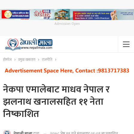
Admission Open
होमपेज
प्रमुख खबरहरु
राजनीति
नेकपा एमालेबाट माधव नेपाल र
झलनाथ खनालसहित ११ नेता
निष्काशित
२०७८ जेष्ठ ११ गते मंगलवार ०६:०९ मा प्रकाशित
नेपाली माला
द्वारा