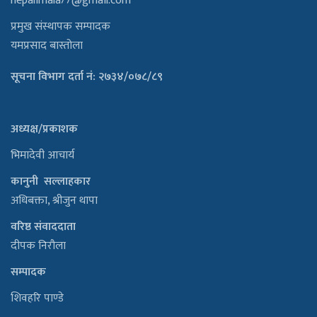
nepalimala77@gmail.com
प्रमुख संस्थापक सम्पादक
यमप्रसाद बास्तोला
सूचना विभाग दर्ता नं: २७३४/०७८/८९
अध्यक्ष/प्रकाशक
भिमादेवी आचार्य
कानुनी सल्लाहकार
अधिबक्ता, श्रीजुन थापा
वरिष्ठ संवाददाता
दीपक निरौला
सम्पादक
शिवहरि पाण्डे