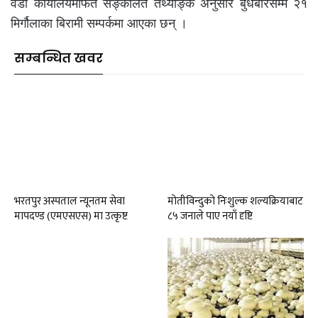
वडा कार्यालयमार्फत सङ्कलित तथ्याङ्क अनुसार बुधबारसम्म २१
मिर्गौलाका बिरामी सम्पर्कमा आएका छन् ।
सम्बन्धित खवर
भरतपुर अस्पताल न्यूनतम सेवा
मोतीविन्दुको निःशुल्क शल्यक्रियाबाट
मापदण्ड (एमएसएस) मा उत्कृष्ट
८५ जनाले पाए नयाँ दृष्टि