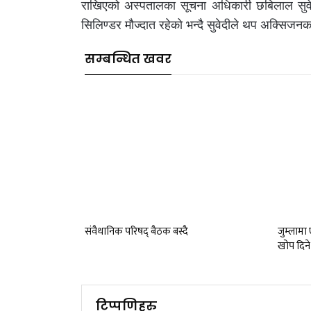
राखिएको अस्पतालका सूचना अधिकारी छबिलाल सुवेद
सिलिण्डर मौज्दात रहेको भन्दै सुवेदीले थप अक्सिजन
सम्बन्धित खवर
संवैधानिक परिषद् बैठक बस्दै
जुम्लाम
खोप दिने
टिप्पणिहरु