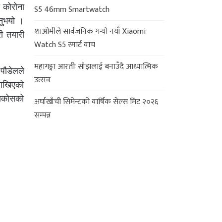
ा कोरोना
S5 46mm Smartwatch
नुभयो ।
शाओमीले सार्वजनिक गर्‍यो नयाँ Xiaomi
री तयारी
Watch S5 स्मार्ट वाच
महागङ्गा आरतीः साँझलाई बनाउँदै आध्यात्मिक
पौडेलले
उत्सव
 राखिएको
साकोसको
अर्घाखाँची सिमेन्टको वार्षिक सेल्स मिट २०२६
सम्पन्न