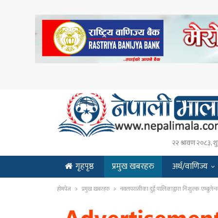
२२ श्रावण २०८३, शु
गृहपृष्ठ
प्रमुख खबरहरु
अर्थ/वाणिज्य
ENGLISH
होमपेज
प्रमुख खबरहरु
नवलपरासीका दुई पालिकाद्वारा निःशुल्क एम्बुलेन्