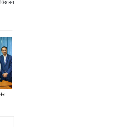
अक्सिजन
र्फत