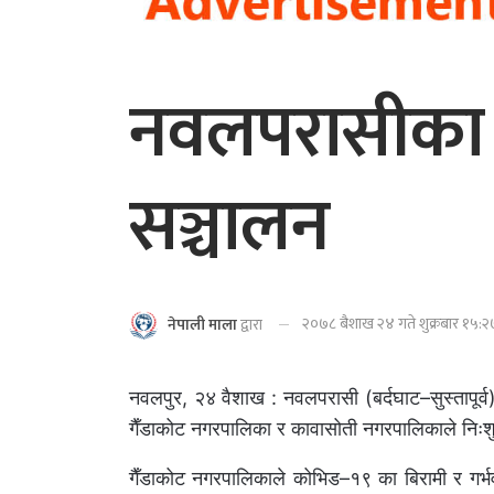
नवलपरासीका दुई
सञ्चालन
२०७८ बैशाख २४ गते शुक्रबार १५:२७
नेपाली माला
द्वारा
नवलपुर, २४ वैशाख : नवलपरासी (बर्दघाट–सुस्तापूर्व)
गैँडाकोट नगरपालिका र कावासोती नगरपालिकाले निःशुल्
गैँडाकोट नगरपालिकाले कोभिड–१९ का बिरामी र गर्