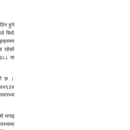
िन हुने
तले सिधै
सङ्क्रमण
ा रहेको
४३८८ मा
ेको छ ।
७०७४६३४
वास्थ्य
ाको भनाइ
वस्थामा