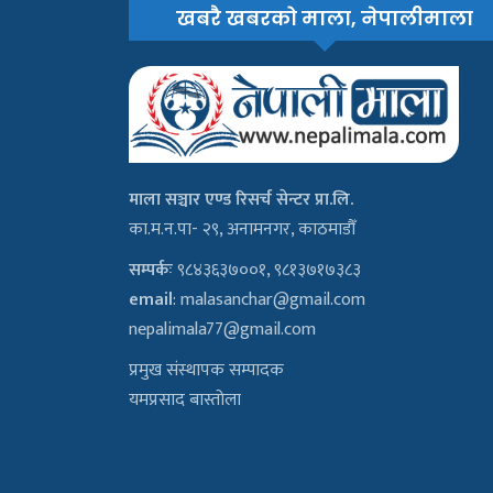
खबरै खबरको माला, नेपालीमाला
माला सञ्चार एण्ड रिसर्च सेन्टर प्रा.लि.
का.म.न.पा- २९, अनामनगर, काठमाडौँ
सम्पर्कः
९८४३६३७००१, ९८१३७१७३८३
email
:
malasanchar@gmail.com
nepalimala77@gmail.com
प्रमुख संस्थापक सम्पादक
यमप्रसाद बास्तोला