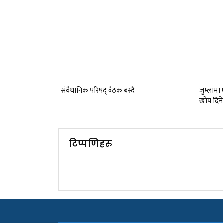
संवैधानिक परिषद् बैठक बस्दै
जुम्लाम
खोप दिने
टिप्पणिहरु