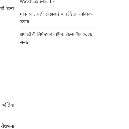
Watch S5 स्मार्ट वाच
ढी भेला
महागङ्गा आरतीः साँझलाई बनाउँदै आध्यात्मिक
उत्सव
अर्घाखाँची सिमेन्टको वार्षिक सेल्स मिट २०२६
सम्पन्न
म भौतिक
ीक्षणमा