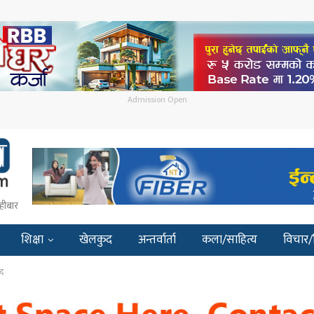
Admission Open
हीबार
शिक्षा
खेलकुद
अन्तर्वार्ता
कला/साहित्य
विचार/
्द