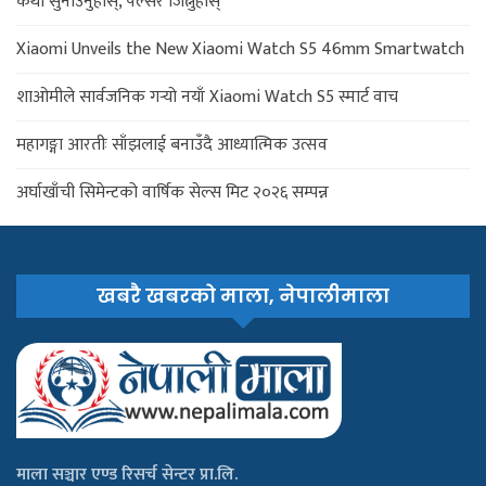
कथा सुनाउनुहोस्, पल्सर जित्नुहोस्
Xiaomi Unveils the New Xiaomi Watch S5 46mm Smartwatch
शाओमीले सार्वजनिक गर्‍यो नयाँ Xiaomi Watch S5 स्मार्ट वाच
महागङ्गा आरतीः साँझलाई बनाउँदै आध्यात्मिक उत्सव
अर्घाखाँची सिमेन्टको वार्षिक सेल्स मिट २०२६ सम्पन्न
खबरै खबरको माला, नेपालीमाला
माला सञ्चार एण्ड रिसर्च सेन्टर प्रा.लि.