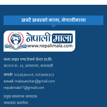
खबरै खबरको माला, नेपालीमाला
माला सञ्चार एण्ड रिसर्च सेन्टर प्रा.लि.
का.म.न.पा- २९, अनामनगर, काठमाडौँ
सम्पर्कः
९८४३६३७००१, ९८१३७१७३८३
email
:
malasanchar@gmail.com
nepalimala77@gmail.com
प्रमुख संस्थापक सम्पादक
यमप्रसाद बास्तोला